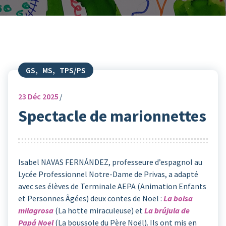
GS
,
MS
,
TPS/PS
23
Déc 2025
Spectacle de marionnettes
Isabel NAVAS FERNÁNDEZ, professeure d’espagnol au
Lycée Professionnel Notre-Dame de Privas, a adapté
avec ses élèves de Terminale AEPA (Animation Enfants
et Personnes Âgées) deux contes de Noël :
La bolsa
milagrosa
(La hotte miraculeuse) et
La brújula de
Papá Noel
(La boussole du Père Noël). Ils ont mis en