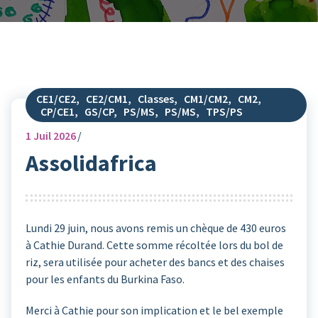
CE1/CE2
,
CE2/CM1
,
Classes
,
CM1/CM2
,
CM2
,
CP/CE1
,
GS/CP
,
PS/MS
,
PS/MS
,
TPS/PS
1
Juil 2026
Assolidafrica
Lundi 29 juin, nous avons remis un chèque de 430 euros
à Cathie Durand. Cette somme récoltée lors du bol de
riz, sera utilisée pour acheter des bancs et des chaises
pour les enfants du Burkina Faso.
Merci à Cathie pour son implication et le bel exemple