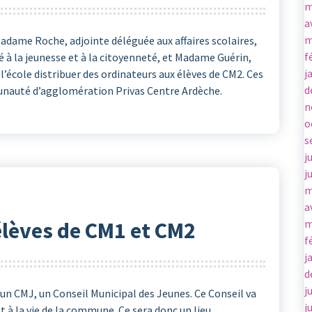
m
a
m
 Madame Roche, adjointe déléguée aux affaires scolaires,
f
 à la jeunesse et à la citoyenneté, et Madame Guérin,
j
l’école distribuer des ordinateurs aux élèves de CM2. Ces
d
unauté d’agglomération Privas Centre Ardèche.
n
o
s
j
j
m
a
élèves de CM1 et CM2
m
f
j
d
j
 un CMJ, un Conseil Municipal des Jeunes. Ce Conseil va
j
 à la vie de la commune. Ce sera donc un lieu