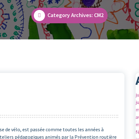
Category Archives: CM2
j
j
m
a
m
urse de vélo, est passée comme toutes les années à
f
 ateliers pédagogiques animés par la Prévention routière