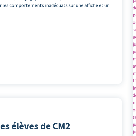
j
érer les comportements inadéquats sur une affiche et un
d
n
o
s
a
j
j
m
a
m
f
j
d
n
o
s
les élèves de CM2
j
j