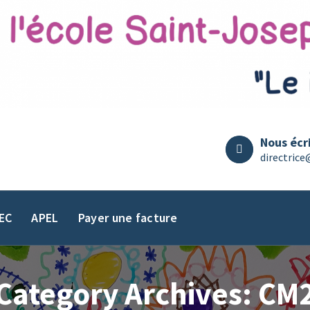
Nous écr
directrice
EC
APEL
Payer une facture
Category Archives: CM