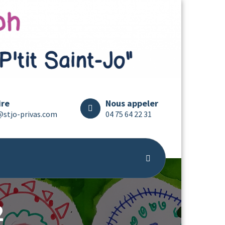
ire
Nous appeler
@stjo-privas.com
04 75 64 22 31
2