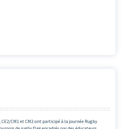
, CE2/CM1 et CM2 ont participé à la journée Rugby
tournois de rugby flag encadrés par des éducateurs