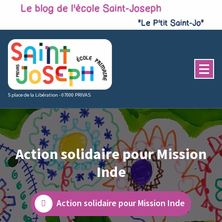
Skip
to
content
5 place de la Libération - 07000 PRIVAS
Action solidaire pour Mission
Inde
Action solidaire pour Mission Inde