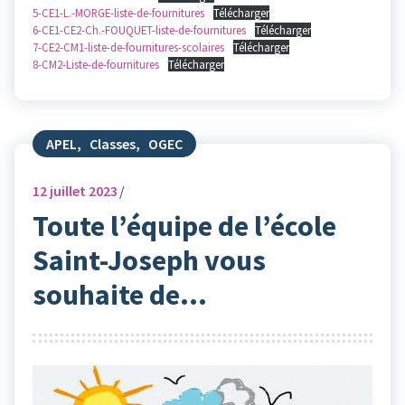
5-CE1-L.-MORGE-liste-de-fournitures
Télécharger
6-CE1-CE2-Ch.-FOUQUET-liste-de-fournitures
Télécharger
7-CE2-CM1-liste-de-fournitures-scolaires
Télécharger
8-CM2-Liste-de-fournitures
Télécharger
APEL
,
Classes
,
OGEC
12
juillet 2023
Toute l’équipe de l’école
Saint-Joseph vous
souhaite de…