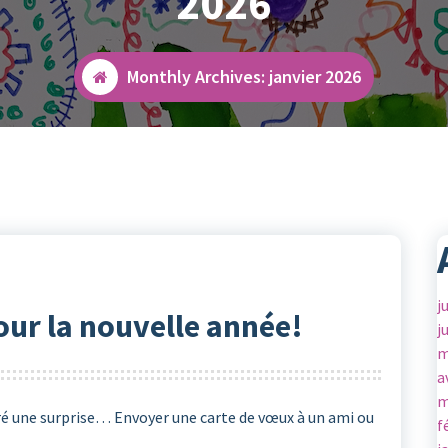
2026
Monthly Archives: janvier 2026
j
our la nouvelle année!
j
m
a
m
aré une surprise… Envoyer une carte de vœux à un ami ou
f