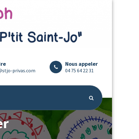
ire
Nous appeler
@stjo-privas.com
04 75 64 22 31
er