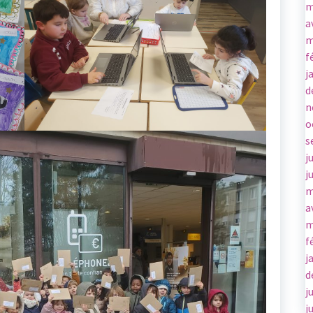
m
a
m
f
j
d
n
o
s
j
j
m
a
m
f
j
d
j
j