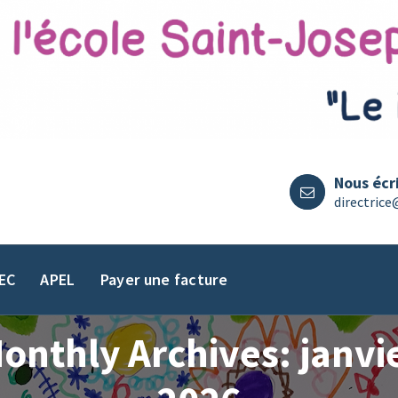
Nous écr
directrice
EC
APEL
Payer une facture
onthly Archives: janvi