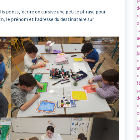
j
d
olis ponts, écrire en cursive une petite phrase pour
n
, le prénom et l’adresse du destinataire sur
o
pe…
s
a
j
j
m
a
m
f
j
d
n
o
s
j
j